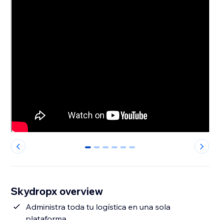
0
1
2
3
4
5
Skydropx overview
Administra toda tu logística en una sola
plataforma