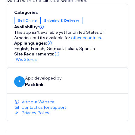
switch with one click between them.
Categories
Sell Online
Shipping & Delivery
Availability:
This app isn't available yet for United States of
America,
but it’s available for
other countries.
App languages:
English
,
French
,
German
,
Italian
,
Spanish
Site Requirements:
-
Wix Stores
App developed by
P
Packlink
Visit our Website
Contact us for support
Privacy Policy