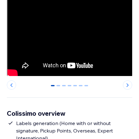
0
1
2
3
4
5
6
Colissimo overview
Labels generation (Home with or without
signature, Pickup Points, Overseas, Expert
International)