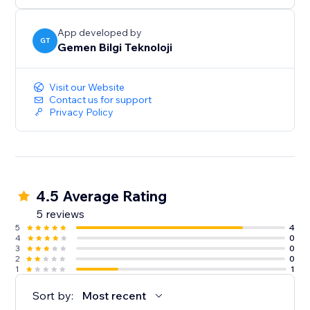
App developed by
GT
Gemen Bilgi Teknoloji
Visit our Website
Contact us for support
Privacy Policy
4.5 Average Rating
5 reviews
5
4
4
0
3
0
2
0
1
1
Sort by:
Most recent