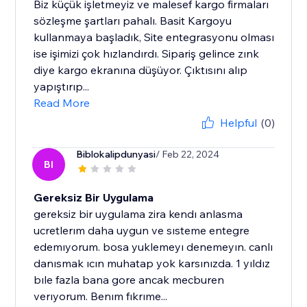
Biz küçük işletmeyiz ve malesef kargo firmaları
sözleşme şartları pahalı. Basit Kargoyu
kullanmaya başladık, Site entegrasyonu olması
ise işimizi çok hızlandırdı. Sipariş gelince zınk
diye kargo ekranına düşüyor. Çıktısını alıp
yapıştırıp...
Read More
Helpful
(0)
Biblokalipdunyasi
/ Feb 22, 2024
BI
Gereksiz Bir Uygulama
gereksiz bir uygulama zira kendı anlasma
ucretlerım daha uygun ve sısteme entegre
edemıyorum. bosa yuklemeyı denemeyın. canlı
danısmak ıcın muhatap yok karsınızda. 1 yıldız
bıle fazla bana gore ancak mecburen
verıyorum. Benım fıkrıme...