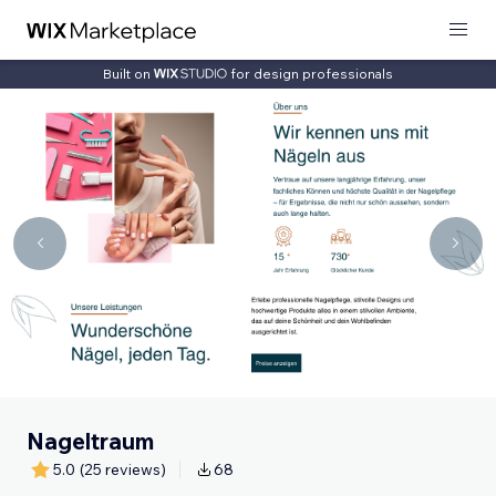
Built on
for design professionals
Nageltraum
5.0
(25 reviews)
68