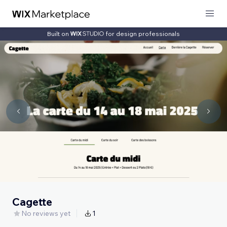
Built on
for design professionals
Cagette
No reviews yet
1