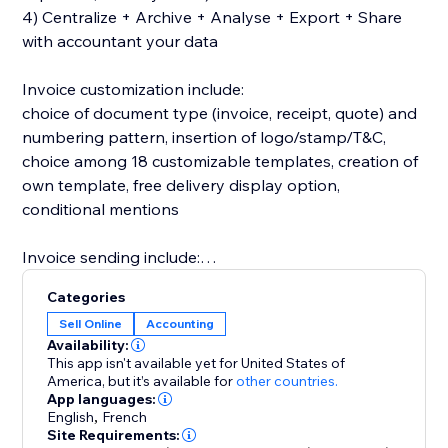
4) Centralize + Archive + Analyse + Export + Share
with accountant your data
Invoice customization include:
choice of document type (invoice, receipt, quote) and
numbering pattern, insertion of logo/stamp/T&C,
choice among 18 customizable templates, creation of
own template, free delivery display option,
conditional mentions
Invoice sending include:
automatic/manual sending, choice of dynamic content
Categories
& title, cc & bcc, smtp option
Sell Online
Accounting
Availability:
Other features include:
This app isn't available yet for United States of
Automatic OSS recognition, Billing for non WIX sales
America,
but it’s available for
other countries.
App languages:
(manual & recurring), stock, expenses, bank import,
English
,
French
online payments, accountancy & custom exports, VAT
Site Requirements: