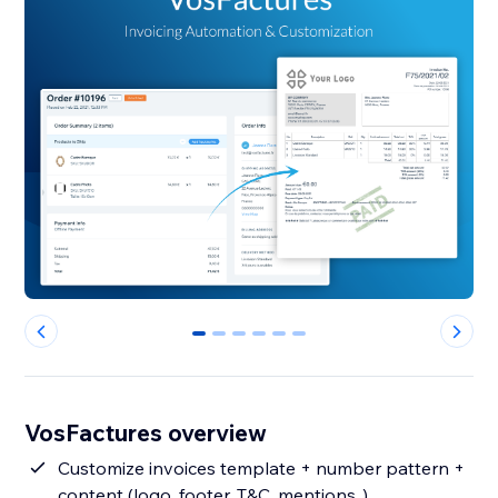
0
1
2
3
4
5
VosFactures overview
Customize invoices template + number pattern +
content (logo, footer, T&C, mentions..)