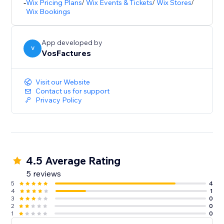
& margin reports, clients panel, multi-users &
-
Wix Pricing Plans
/
Wix Events & Tickets
/
Wix Stores
/
Wix Bookings
accountant access
Invoices in any currency & language / Compatible
App developed by
with Avalara / French Anti-Fraud VAT Law compliant /
V
VosFactures
Visit our Website
Contact us for support
Privacy Policy
4.5 Average Rating
5 reviews
5
4
4
1
3
0
2
0
1
0