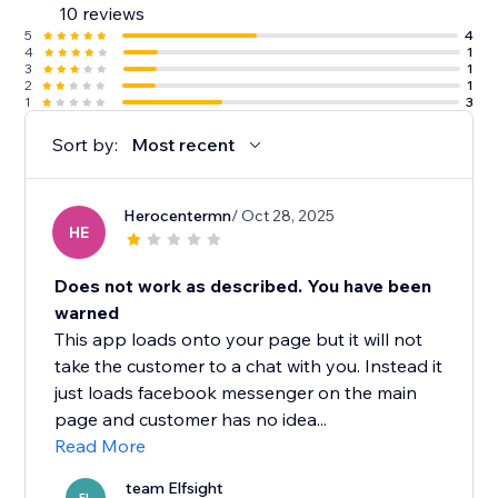
10 reviews
5
4
4
1
3
1
2
1
1
3
Sort by:
Most recent
Herocentermn
/ Oct 28, 2025
HE
Does not work as described. You have been
warned
This app loads onto your page but it will not
take the customer to a chat with you. Instead it
just loads facebook messenger on the main
page and customer has no idea...
Read More
team Elfsight
EL