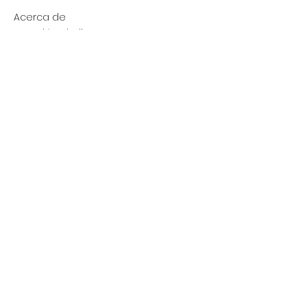
Acerca de
Atención al Cliente
Contacto
REDES
Snapchat
TikTok
Facebook
Twitter
Instagram
MENÚ
Mujer