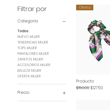
Filtrar por
Oferta
Categoría
Todos
NUEVO MUJER
TENDENCIAS MUJER
TOPS MUJER
PANTALONES MUJER
ZAPATOS MUJER
ACCESORIOS MUJER
BELLEZA MUJER
OFERTA MUJER
Producto
Precio
Precio de
$150.00
$127.50
Precio
127 MXN
1700 MXN