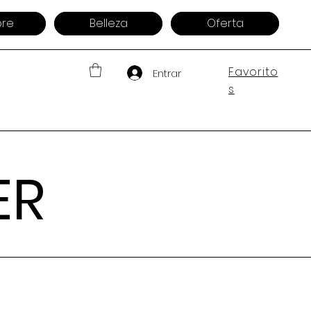
re
Belleza
Oferta
Favorito
Entrar
s
ER