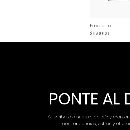
Producto
Precio
$1,500.00
PONTE AL 
Suscríbete a nuestro boletín y mantent
con tendencias, estilos y oferta