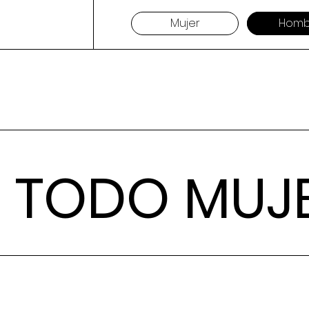
Mujer
Homb
 TODO MUJ