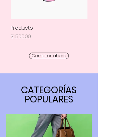
Producto
Producto
Precio
Precio
$1,500.00
$1,500.00
Comprar ahora
CATEGORÍAS
POPULARES