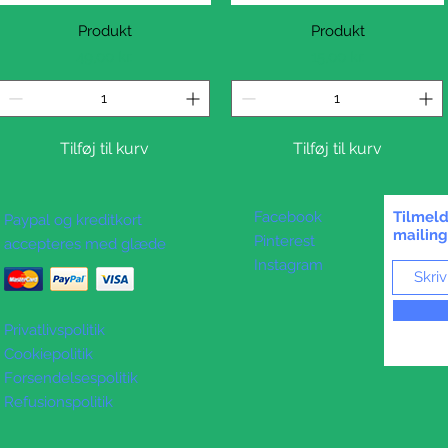
Hurtigvisning
Produkt
Hurtigvisning
Produkt
Pris
Pris
49,00 kr.
15,00 kr.
Tilføj til kurv
Tilføj til kurv
Facebook
Tilmeld
Paypal og kreditkort
mailing
Pinterest
accepteres med glæde
Instagram
Privatlivspolitik
Cookiepolitik
Forsendelsespolitik
Refusionspolitik