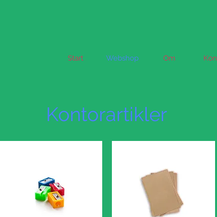
Start
Webshop
Om
Kon
Kontorartikler