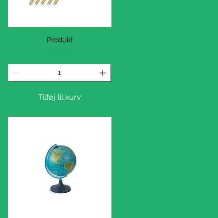
Hurtigvisning
Produkt
Pris
29,00 kr.
Tilføj til kurv