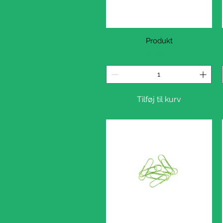
Hurtigvisning
Produkt
Pris
39,00 kr.
Tilføj til kurv