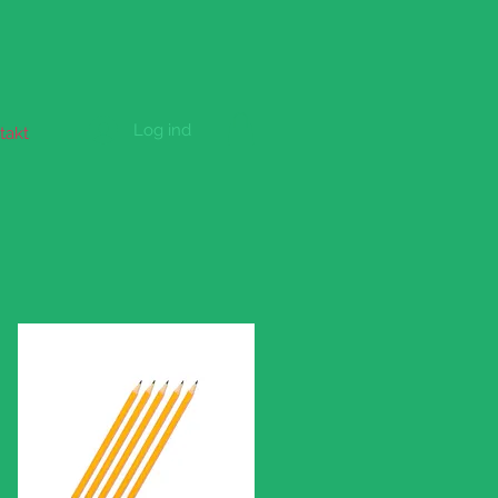
Log ind
takt