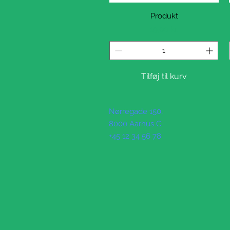
Hurtigvisning
Produkt
Pris
19,00 kr.
Tilføj til kurv
Nørregade 150,
8000 Aarhus C
+45 12 34 56 78