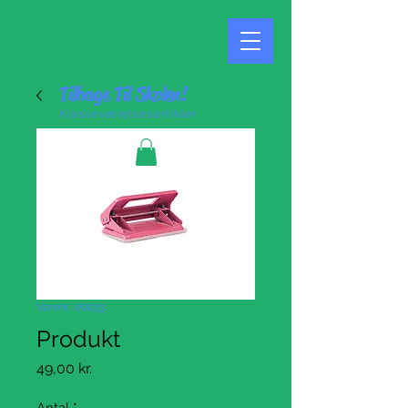
Tilbage Til Skolen!
Klasseværelsesartikler
Varenr.: 00033
Produkt
Pris
49,00 kr.
Antal
*