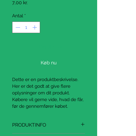
Pris
7,00 kr.
Antal
*
Tilføj til kurv
Køb nu
Dette er en produktbeskrivelse. 
Her er det godt at give flere 
oplysninger om dit produkt. 
Købere vil gerne vide, hvad de får, 
før de gennemfører købet.
PRODUKTINFO