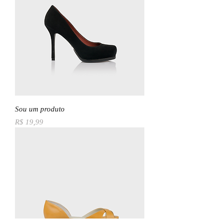
Sou um produto
Preço
R$ 19,99