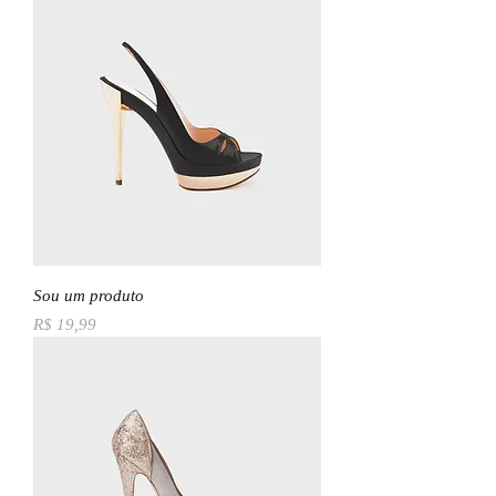
Sou um produto
Preço
R$ 19,99