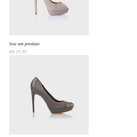
Sou um produto
Preço
R$ 19,99