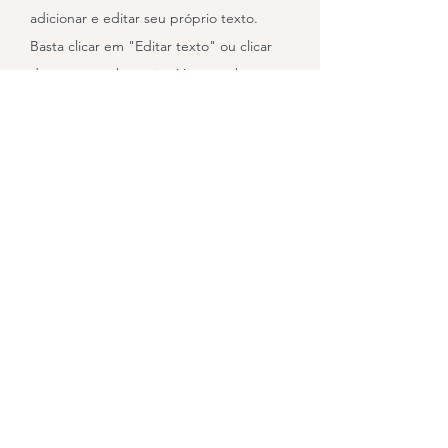
adicionar e editar seu próprio texto.
Basta clicar em "Editar texto" ou clicar
duas vezes sobre mim. Você também
pode alterar a fonte e mais. Sou um
ótimo lugar para você compartilhar a sua
história com os visitantes.
Instrutores
Informe-se,
Assine nossa newsletter
Email
*