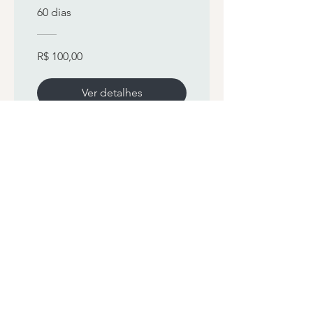
60 dias
R$ 100,00
Ver detalhes
Informe-se,
Assine nossa newsletter
Email
*
Sim, assine-me para a sua 
newsletter.