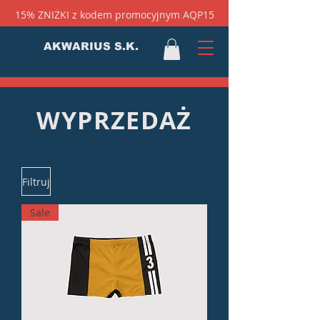
15% ZNIŻKI z kodem promocyjnym AQP15
AKWARIUS S.K.
WYPRZEDAŻ
Filtruj
Sale