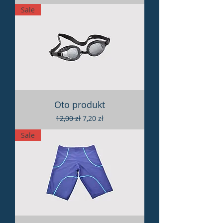
Sale
Oto produkt
Regularna cena
Cena rabatowa
12,00 zł
7,20 zł
Sale