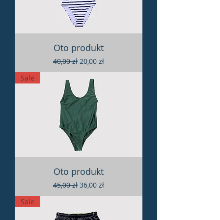
Oto produkt
Regularna cena
Cena rabatowa
40,00 zł
20,00 zł
Sale
Oto produkt
Regularna cena
Cena rabatowa
45,00 zł
36,00 zł
Sale