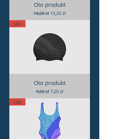
Oto produkt
Regularna cena
Cena rabatowa
16,00 zł
15,20 zł
Sale
Oto produkt
Regularna cena
Cena rabatowa
9,00 zł
7,20 zł
Sale