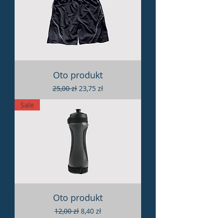
Oto produkt
Regularna cena
Cena rabatowa
25,00 zł
23,75 zł
Sale
Oto produkt
Regularna cena
Cena rabatowa
12,00 zł
8,40 zł