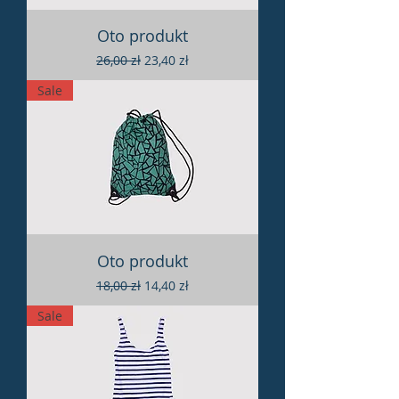
Oto produkt
Regularna cena
Cena rabatowa
26,00 zł
23,40 zł
Sale
Oto produkt
Regularna cena
Cena rabatowa
18,00 zł
14,40 zł
Sale