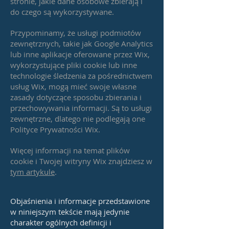
stronie, jakie dane osobowe zbierają i
do czego są wykorzystywane.
Przypominamy, że usługi podmiotów
zewnętrznych, takie jak Google Analytics
lub inne aplikacje oferowane przez Wix,
wykorzystujące pliki cookie lub inne
technologie śledzenia za pośrednictwem
usług Wix, mogą mieć swoje własne
zasady dotyczące sposobu zbierania i
przechowywania informacji. Są to usługi
zewnętrzne, dlatego nie podlegają one
Polityce Prywatności Wix.
Więcej informacji na temat plików
cookie i Twojej witryny Wix znajdziesz w
tym artykule
.
Objaśnienia i informacje przedstawione
w niniejszym tekście mają jedynie
charakter ogólnych definicji i