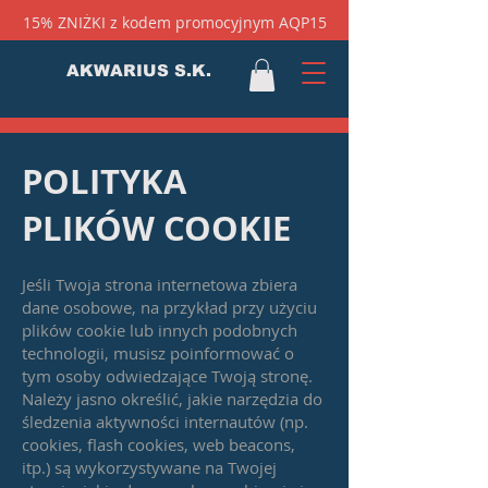
15% ZNIŻKI z kodem promocyjnym AQP15
AKWARIUS S.K.
POLITYKA
PLIKÓW COOKIE
Jeśli Twoja strona internetowa zbiera
dane osobowe, na przykład przy użyciu
plików cookie lub innych podobnych
technologii, musisz poinformować o
tym osoby odwiedzające Twoją stronę.
Należy jasno określić, jakie narzędzia do
śledzenia aktywności internautów (np.
cookies, flash cookies, web beacons,
itp.) są wykorzystywane na Twojej