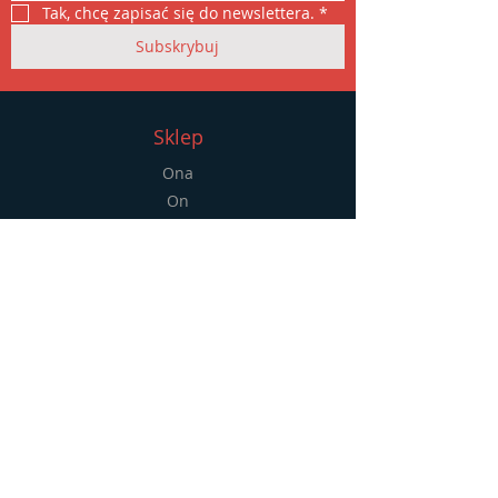
Tak, chcę zapisać się do newslettera.
*
Subskrybuj
Sklep
Ona
On
Akcesoria
Wyprzedaż
Informacje
FAQ
Wysyłka i zwroty
Nasze zasady
Metody płatności
Polityka plików cookie