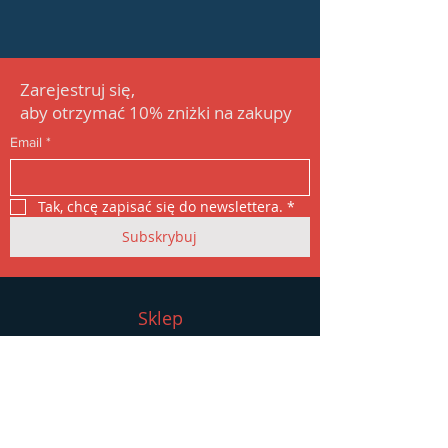
zapewnienie klientów, że mogą 
kupować bez obaw.
Zarejestruj się,
aby
otrzymać
1
0%
zniżki na
zakupy
Email
*
Tak, chcę zapisać się do newslettera.
*
Subskrybuj
Sklep
Ona
On
Akcesoria
Wyprzedaż