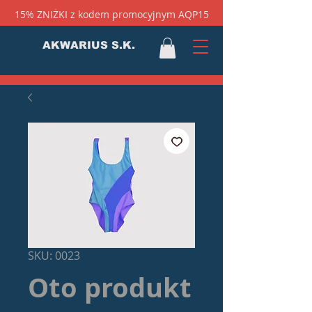
15% ZNIŻKI z kodem promocyjnym AQP15
AKWARIUS S.K.
SKU: 0023
Oto produkt