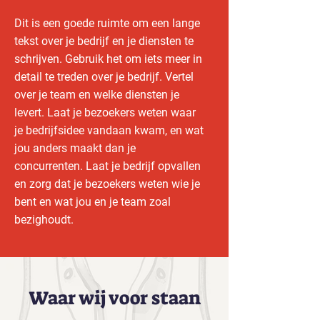
Dit is een goede ruimte om een lange
tekst over je bedrijf en je diensten te
schrijven. Gebruik het om iets meer in
detail te treden over je bedrijf. Vertel
over je team en welke diensten je
levert. Laat je bezoekers weten waar
je bedrijfsidee vandaan kwam, en wat
jou anders maakt dan je
concurrenten. Laat je bedrijf opvallen
en zorg dat je bezoekers weten wie je
bent en wat jou en je team zoal
bezighoudt.
Waar wij voor staan