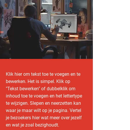
Klik hier om tekst toe te voegen en te
bewerken. Het is simpel. Klik op
"Tekst bewerken" of dubbelklik om
inhoud toe te voegen en het lettertype
te wijzigen. Slepen en neerzetten kan
waar je maar wilt op je pagina. Vertel
je bezoekers hier wat meer over jezelf
en wat je zoal bezighoudt.