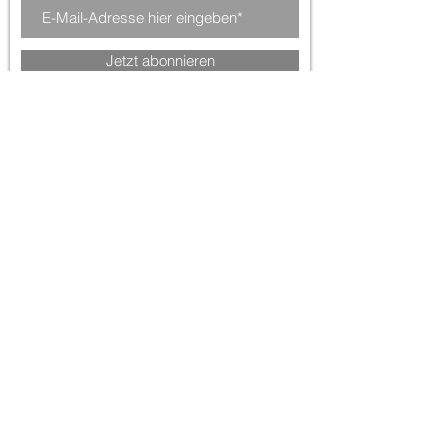
Jetzt abonnieren
Impressum
Datenschutz
AGB
© 2035 Fashion Diva. Erstellt mit
Wix.com