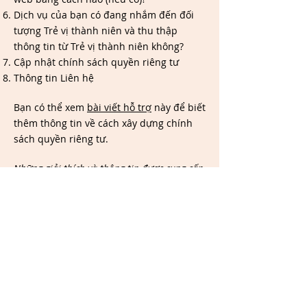
Dịch vụ của bạn có đang nhắm đến đối
tượng Trẻ vị thành niên và thu thập
thông tin từ Trẻ vị thành niên không?
Cập nhật chính sách quyền riêng tư
Thông tin Liên hệ
Bạn có thể xem
bài viết hỗ trợ
này để biết
thêm thông tin về cách xây dựng chính
sách quyền riêng tư.
Những giải thích và thông tin được cung cấp
trong tài liệu này chỉ là giải thích, thông tin
và ví dụ chung chung. Bạn không nên coi bài
viết này như lời khuyên pháp lý hoặc khuyến
nghị về những việc mà bạn thực sự nên làm.
Bạn nên tìm kiếm lời khuyên pháp lý để giúp
bạn hiểu rõ và hỗ trợ bạn trong quá trình
xây dựng chính sách quyền riêng tư của
mình.