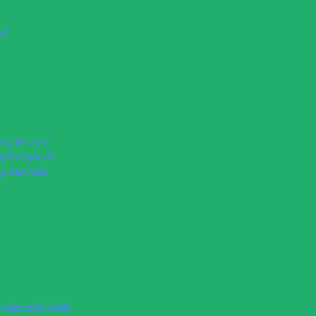
h?
ng tin và ví
uyến nghị về
p bạn hiểu
n tức mới nhất