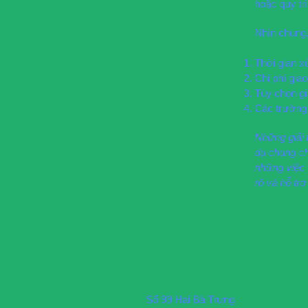
hoặc quy tr
Nhìn chung,
Thời gian x
Chi phí gia
Tùy chọn gi
Các trường 
Những giải t
dụ chung ch
những việc 
rõ và hỗ tr
Số 99 Hai Bà Trưng