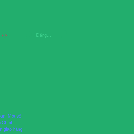
Đăng nhập
n hệ
bạn. Một số
ó Chính
an giao hàng