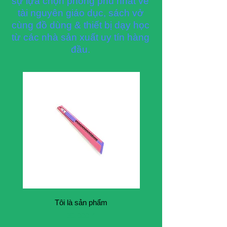
sự lựa chọn phong phú nhất về
tài nguyên giáo dục, sách vở
cùng đồ dùng & thiết bị dạy học
từ các nhà sản xuất uy tín hàng
đầu.
Tôi là sản phẩm
Giá
30.000 ₫