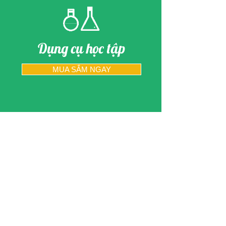
Dụng cụ học tập
MUA SẮM NGAY
Chấp nhận thanh toán
qua Paypal và thẻ tín dụng
Chính sách Quyền riêng tư