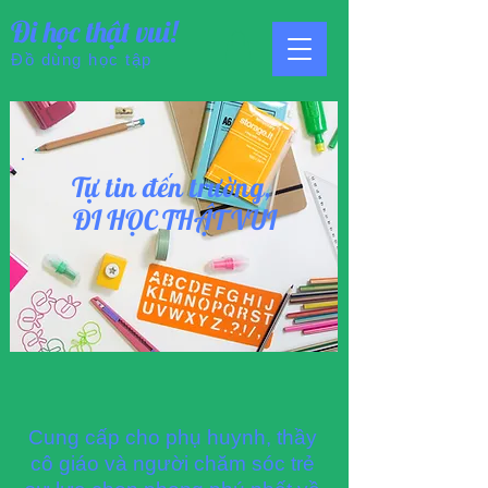
Đi học thật vui!
Đồ dùng học tập
Tự tin đến trường,
ĐI HỌC THẬT VUI
Cung cấp cho phụ huynh, thầy
cô giáo và người chăm sóc trẻ