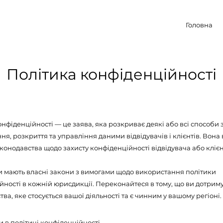
Головна
Політика конфіденційності
нфіденційності — це заява, яка розкриває деякі або всі способи 
я, розкриття та управління даними відвідувачів і клієнтів. Вона 
конодавства щодо захисту конфіденційності відвідувача або клієн
ни мають власні закони з вимогами щодо використання політики
йності в кожній юрисдикції. Переконайтеся в тому, що ви дотрим
ва, яке стосується вашої діяльності та є чинним у вашому регіоні.
и в політиці конфіденційності