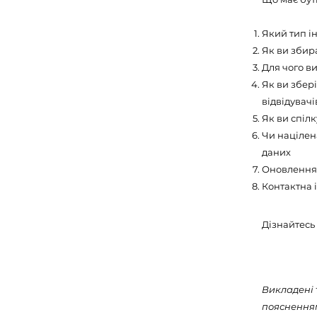
Який тип і
Як ви збир
Для чого в
Як ви збер
відвідувачі
Як ви спілк
Чи націлена
даних
Оновлення 
Контактна 
Дізнайтесь 
Викладені 
поясненням