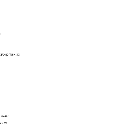
ні
 збір таких
ними
к на