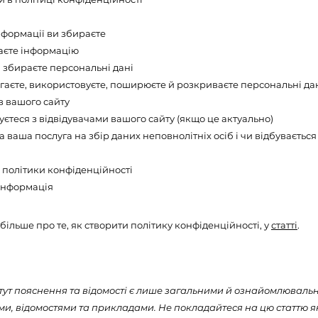
нформації ви збираєте
аєте інформацію
и збираєте персональні дані
ігаєте, використовуєте, поширюєте й розкриваєте персональні да
в вашого сайту
уєтеся з відвідувачами вашого сайту (якщо це актуально)
 ваша послуга на збір даних неповнолітніх осіб і чи відбувається
політики конфіденційності
інформація
більше про те, як створити політику конфіденційності, у
статт
і
.
тут пояснення та відомості є лише загальними й ознайомлюваль
и, відомостями та прикладами. Не покладайтеся на цю статтю я