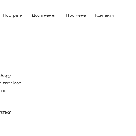
Портрети
Досягнення
Про мене
Контакти
збору,
відповідає
та.
уєтеся