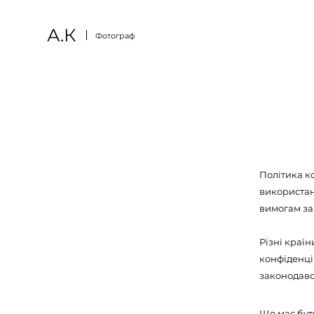
А.К
Фотограф
Політика ко
використанн
вимогам за
Різні краї
конфіденці
законодавст
Що має бут