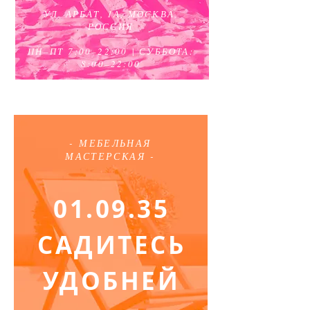
УЛ. АРБАТ, 1А, МОСКВА,
РОССИЯ
ПН–ПТ 7:00–22:00
|
СУББОТА:
8:00–22:00
- МЕБЕЛЬНАЯ
МАСТЕРСКАЯ -
01.09.35
САДИТЕСЬ
УДОБНЕЙ