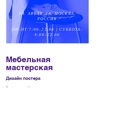
УЛ. АРБАТ, 1А, МОСКВА,
РОССИЯ
ПН–ПТ 7:00–22:00
|
СУББОТА:
8:00–22:00
Мебельная
мастерская
Дизайн постера
Это текст. Нажмите один раз и
выберите «Редактировать текст» или
просто кликните дважды, чтобы
добавить свой текст и настроить
шрифт. Вы можете переместить его в
любое место на странице. Расскажите
посетителям сайта о себе.