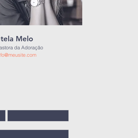
tela Melo
astora da Adoração
nfo@meusite.com
Sobrenome
*