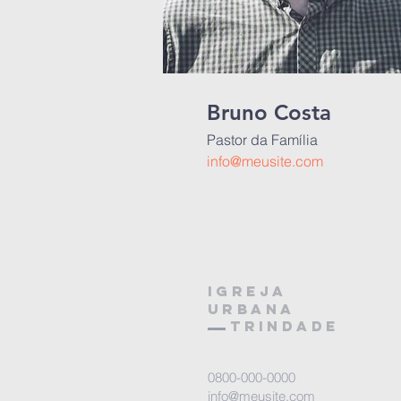
Bruno Costa
Pastor da Família
info@meusite.com
Igreja
URBANA
TRINDADE
0800-000-0000
info@meusite.com