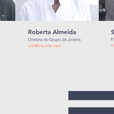
Roberta Almeida
S
P
Diretora do Grupo de Jovens
i
info@meusite.com
Nome
*
Email
*