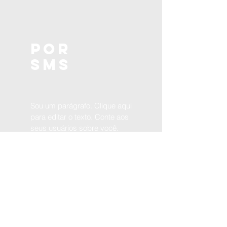
Por
SMS
Sou um parágrafo. Clique aqui
para editar o texto. Conte aos
seus usuários sobre você.