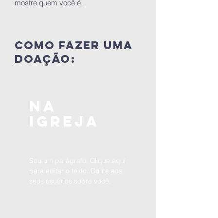
mostre quem você é.
como fazer uma
doação:
Na
Igreja
Sou um parágrafo. Clique aqui
para editar o texto. Conte aos
seus usuários sobre você.