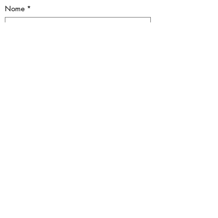
Nome
*
Sobrenome
*
Email
*
Assunto
Mensagem
Enviar