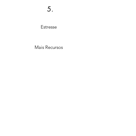
5.
Estresse
Mais Recursos
Sou um depoimento. Clique aqui
para editar e adicionar um texto
sobre você e seus serviços.