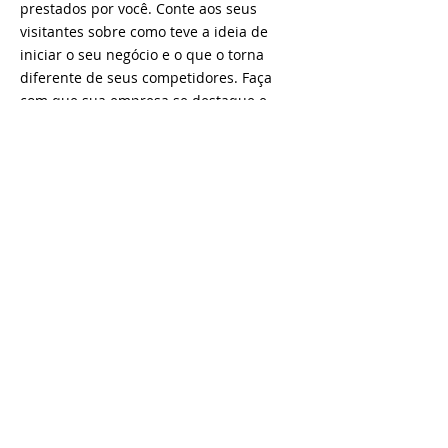
prestados por você. Conte aos seus
visitantes sobre como teve a ideia de
iniciar o seu negócio e o que o torna
diferente de seus competidores. Faça
com que sua empresa se destaque e
mostre quem você é.
CONTATE-NOS
TEL:
(11) 3456-7890
ENDEREÇO
Av. Bernardino de Campos, 98 -
São Paulo, SP
12345-678
© 2023 por Tapas da Lun
a. Orgulhosamente