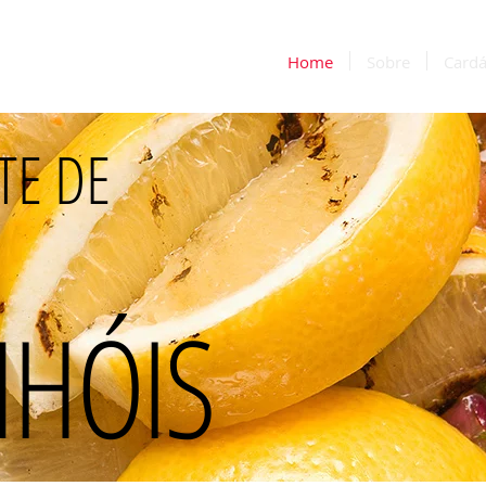
Home
Sobre
Cardá
TE DE
NHÓIS