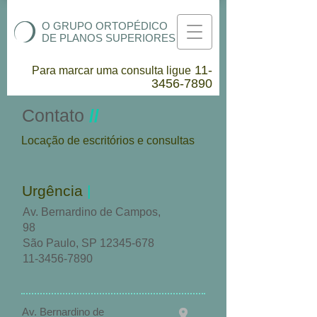
O GRUPO ORTOPÉDICO
DE PLANOS SUPERIORES
11-
Para marcar uma consulta ligue
3456-7890
Contato
//
Locação de escritórios e consultas
Urgência
|
Av. Bernardino de Campos,
98
São Paulo, SP
12345-678
11-3456-7890
Av. Bernardino de