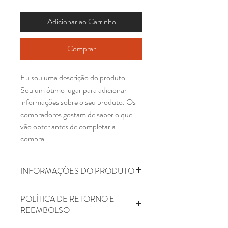
Adicionar ao Carrinho
Comprar
Eu sou uma descrição do produto. 
Sou um ótimo lugar para adicionar 
informações sobre o seu produto. Os 
compradores gostam de saber o que 
vão obter antes de completar a 
compra.
INFORMAÇÕES DO PRODUTO
Sou uma informação do produto. Sou 
POLÍTICA DE RETORNO E
um ótimo lugar para adicionar 
REEMBOLSO
informações sobre seu produto como 
tamanho e material. Escreva porque 