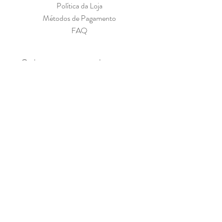
Política da Loja
Métodos de Pagamento
FAQ
Cadastre-se para receber nossas 
ofertas
Email
*
Sim, quero receber sua newsletter.
*
Assine Já
SEGURANÇA