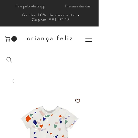
Fale pelo whatsapp
Tire suas dúvidas
Ganhe 10% de desconto -
Cupom FELIZ123
criança feliz