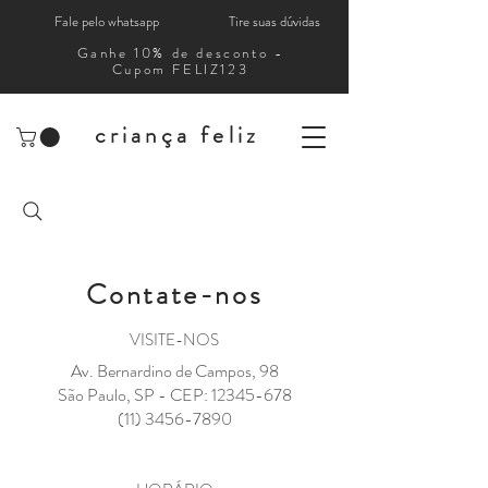
Fale pelo whatsapp
Tire suas dúvidas
Ganhe 10% de desconto -
Cupom FELIZ123
criança feliz
Contate-nos
VISITE-NOS
Av. Bernardino de Campos, 98
São Paulo, SP - CEP:
12345-678
(11) 3456-7890