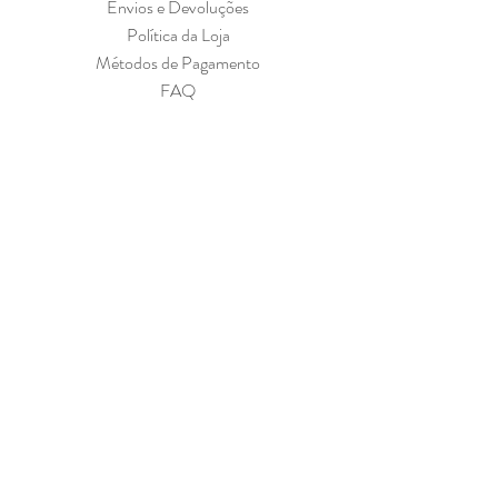
Envios e Devoluções
Política da Loja
Métodos de Pagamento
FAQ
Cadastre-se para receber nossas 
ofertas
Email
*
Sim, quero receber sua newsletter.
*
Assine Já