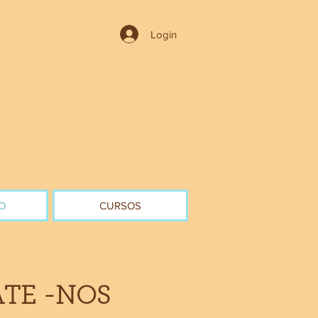
Login
O
CURSOS
TE -NOS