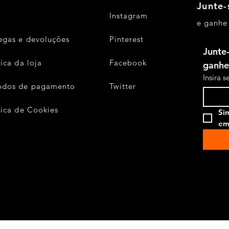
Junte-
Instagram
e ganhe
egas e devoluções
Pinterest
Junte-
tica da loja
Facebook
ganhe
Insira 
odos de pagamento
Twitter
tica de Cookies
Sim
em