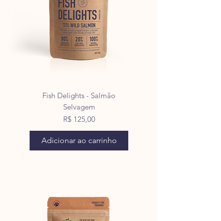
Fish Delights - Salmão
Selvagem
Preço
R$ 125,00
Adicionar ao carrinho