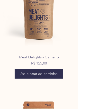
Meat Delights - Carneiro
Preço
R$ 125,00
Adicionar ao carrinho