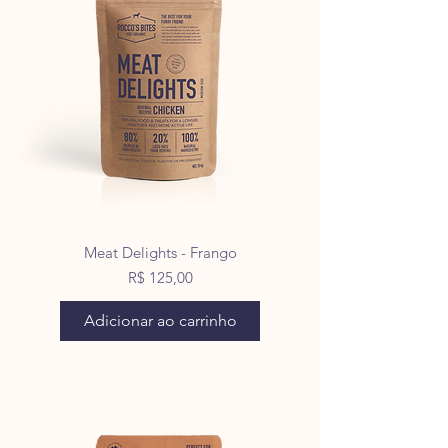
Meat Delights - Frango
Preço
R$ 125,00
Adicionar ao carrinho