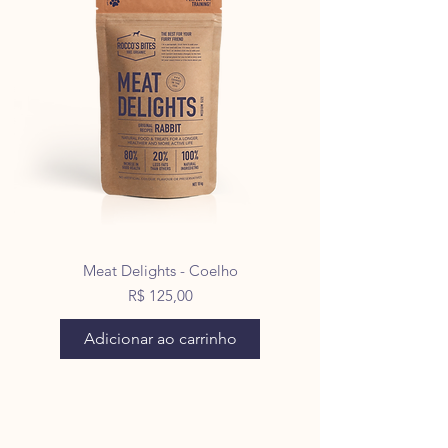
Meat Delights - Coelho
Preço
R$ 125,00
Adicionar ao carrinho