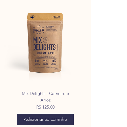
Mix Delights - Carneiro e
Arroz
Preço
R$ 125,00
Adicionar ao carrinho