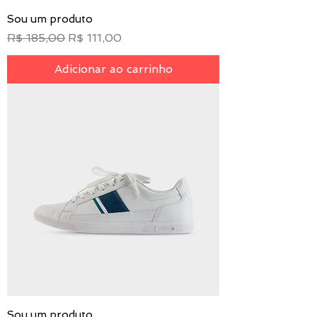
Sou um produto
Preço normal
Preço promocional
R$ 185,00
R$ 111,00
Adicionar ao carrinho
Sou um produto