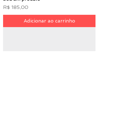
Preço
R$ 185,00
Adicionar ao carrinho
Sou um produto
Preço
R$ 185,00