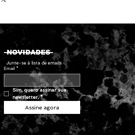
nsatisfeitos com uma compra. Ter 
portanto, forneça o máximo de 
embolso ou de devolução é uma 
el para que possam comprar com 
abelecer a confiança e permitir 
comprem com segurança.
NOVIDADES
Junte-se à lista de emails
Email
*
Sim, quero assinar sua 
newsletter.
*
Assine agora