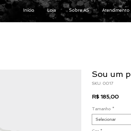
Início
Loja
Sobre AS
Atendimento 
Sou um p
SKU: 0017
Preç
R$ 185,00
Tamanho
*
Selecionar
Cor
*