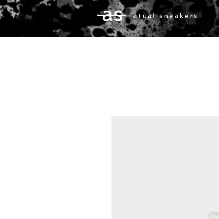
as
atual sneakers