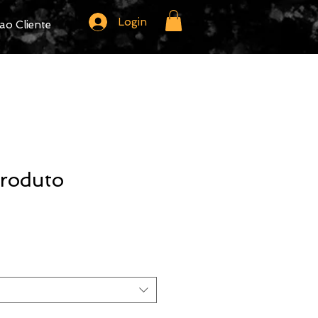
Login
ao Cliente
roduto
o