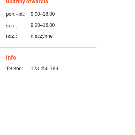
Godziny otwarcia
pon.–pt.:
9.00–18.00
9.00–16.00
sob.:
ndz.:
nieczynne
Info
Telefon:
123-456-789
E-mail:
info@mojastrona.pl
Adres
ul. Witrynowa 1
01-001 Warszawa, Polska