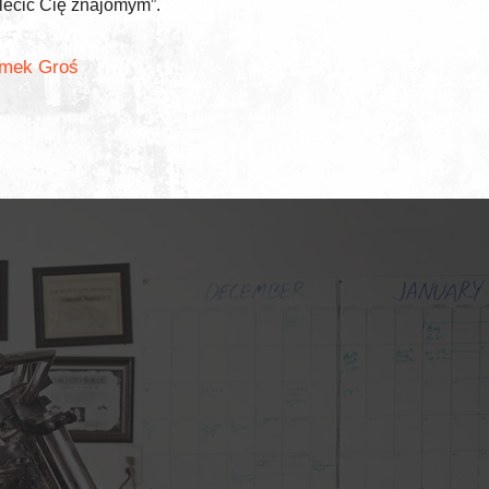
lecić Cię znajomym”.
mek Groś