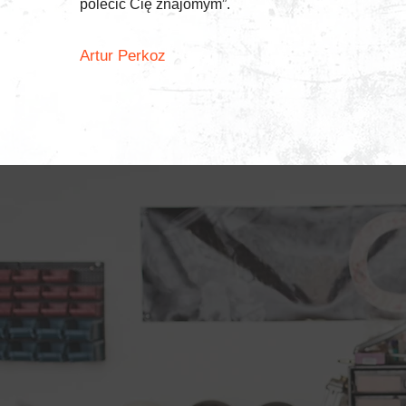
polecić Cię znajomym”.
Artur Perkoz