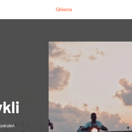
Główna
O nas
kli
pokoleń