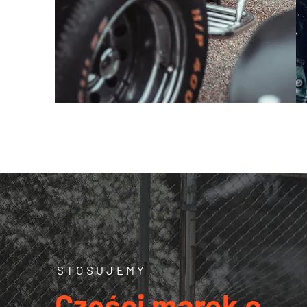
STOSUJEMY
Części marek o