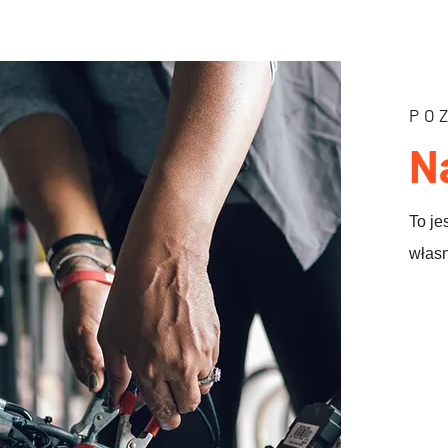
PO
N
To je
własn