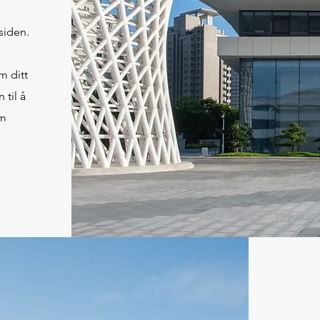
siden.
m ditt
 til å
om