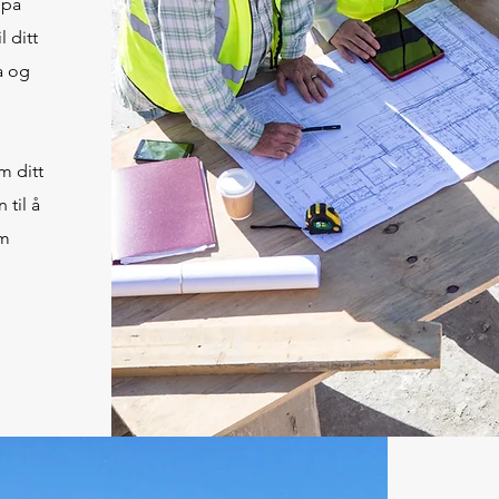
 på
l ditt
a og
m ditt
 til å
om