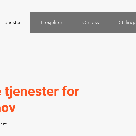
Tjenester
Prosjekter
Om oss
Stilling
e tjenester for
hov
gere.