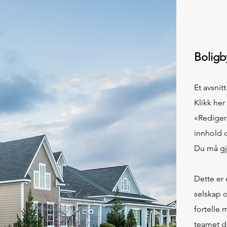
Boligb
Et avsnitt
Klikk her
«Rediger 
innhold o
Du må gj
Dette er 
selskap o
fortelle 
teamet di