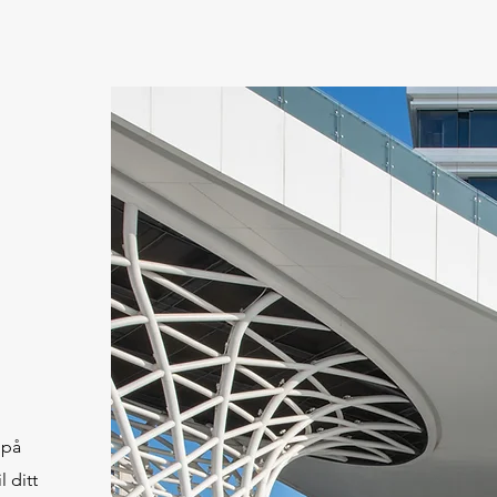
 på
l ditt