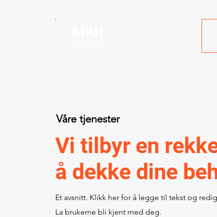
MKR
Byggefirma
Våre tjenester
Vi tilbyr en rekk
å dekke dine be
Et avsnitt. Klikk her for å legge til tekst og redi
La brukerne bli kjent med deg.