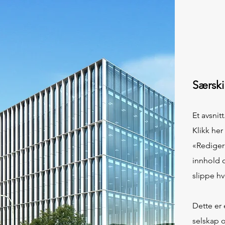
Særski
Et avsnitt
Klikk her
«Rediger 
innhold 
slippe hv
Dette er 
selskap o