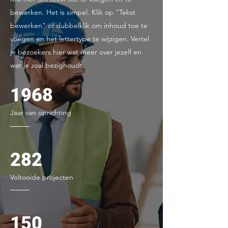
bewerken. Het is simpel. Klik op "Tekst
bewerken" of dubbelklik om inhoud toe te
voegen en het lettertype te wijzigen. Vertel
je bezoekers hier wat meer over jezelf en
wat je zoal bezighoudt.
1968
Jaar van oprichting
282
Voltooide projecten
150