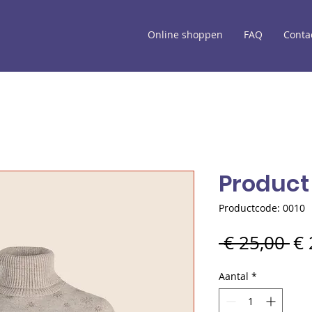
Online shoppen
FAQ
Conta
Product
Productcode: 0010
No
 € 25,00 
€ 
pri
Aantal
*