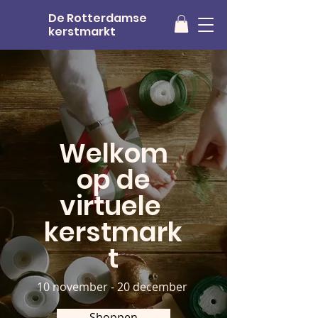
De Rotterdamse
kerstmarkt
Welkom
op de
virtuele
kerstmark
t
10 november - 20 december
Shoppen