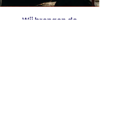
Wij brengen de
traditionele markt bij u
aan huis
Klik hier om tekst toe te voegen en te
bewerken. Het is simpel. Klik op "Tekst
bewerken" of dubbelklik om inhoud toe
te voegen en het lettertype te wijzigen.
Dit is een geschikte plek om je
bezoekers wat meer over jezelf te
vertellen.
De Rotterdamse