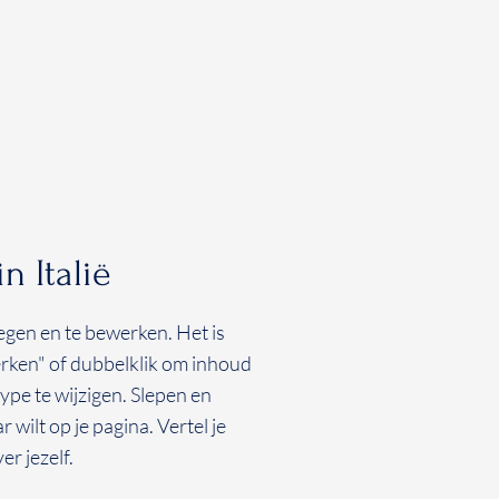
 Italië
oegen en te bewerken. Het is
erken" of dubbelklik om inhoud
type te wijzigen. Slepen en
 wilt op je pagina. Vertel je
er jezelf.