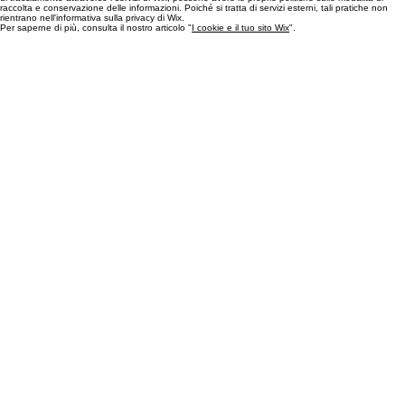
È importante notare che i servizi di terze parti che inseriscono cookie o utilizzano altre tecnologie
di tracciamento attraverso i servizi di Wix, possono avere le proprie politiche sulle modalità di
raccolta e conservazione delle informazioni. Poiché si tratta di servizi esterni, tali pratiche non
rientrano nell'informativa sulla privacy di Wix.
Per saperne di più, consulta il nostro articolo "
I cookie e il tuo sito Wix
".