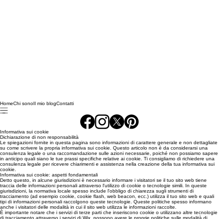
Home
Chi sono
Il mio blog
Contatti
Informativa sui cookie
Dichiarazione di non responsabilità
Le spiegazioni fornite in questa pagina sono informazioni di carattere generale e non dettagliate
su come scrivere la propria informativa sui cookie. Questo articolo non è da considerarsi una
consulenza legale o una raccomandazione sulle azioni necessarie, poiché non possiamo sapere
in anticipo quali siano le tue prassi specifiche relative ai cookie. Ti consigliamo di richiedere una
consulenza legale per ricevere chiarimenti e assistenza nella creazione della tua informativa sui
cookie.
Informativa sui cookie: aspetti fondamentali
Detto questo, in alcune giurisdizioni è necessario informare i visitatori se il tuo sito web tiene
traccia delle informazioni personali attraverso l'utilizzo di cookie o tecnologie simili. In queste
giurisdizioni, la normativa locale spesso include l'obbligo di chiarezza sugli strumenti di
tracciamento (ad esempio cookie, cookie flash, web beacon, ecc.) utilizza il tuo sito web e quali
tipi di informazioni personali raccolgono queste tecnologie. Queste politiche spesso informano
anche i visitatori delle modalità in cui il sito web utilizza le informazioni raccolte.