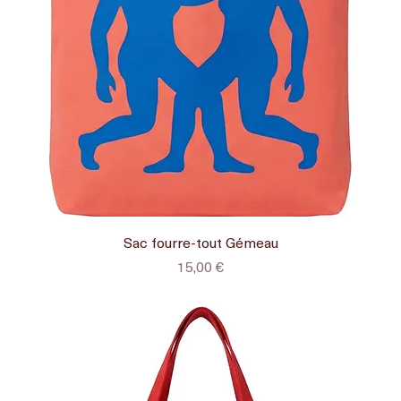
Sac fourre-tout Gémeau
Prix
15,00 €