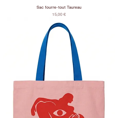
Sac fourre-tout Taureau
Prix
15,00 €